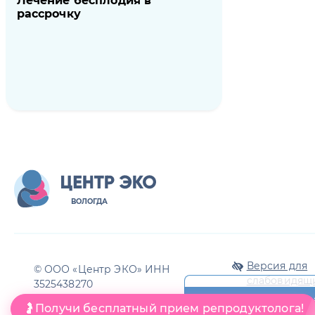
Лечение бесплодия в
рассрочку
ВОЛОГДА
Версия для
© ООО «Центр ЭКО» ИНН
слабовидящ
3525438270
🤰Получи бесплатный прием репродуктолога!