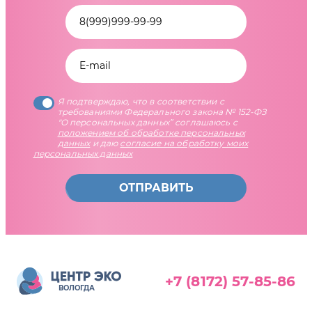
Я подтверждаю, что в соответствии с
требованиями Федерального закона № 152-ФЗ
"О персональных данных” соглашаюсь с
положением об обработке персональных
данных
и даю
согласие на обработку моих
персональных данных
ОТПРАВИТЬ
+7 (8172) 57-85-86
ВОЛОГДА